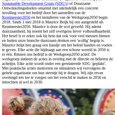
Sustainable Development Goals (SDG's)
of Duurzame
Ontwikkelingsdoelen omarmd met uiteindelijk een concrete
invulling voor het bedrijf door het aanstellen van de
Rentmeester2050
en het installeren van de Werkgroep2050 begin
2018. Sinds 1 mei 2018 is Maurice Beijk bij ons aangesteld als
Rentmeester2050. Maurice is door de wol geverfd. Hij ademt
duurzaamheid, hij noemt het zelf overigens liever volhoudbaarheid.
Het besef is er zeker ook bij hem dat ook voor veel mensen binnen
en buiten onze branche duurzaam denken een 'wollig' begrip is.
Maurice helpt hen graag een handje om het beleid handen en voeten
te geven. Elke actie die bijdraagt aan een schone wereld in 2050 is
er één. Binnen ons bedrijf is de Werkgroep2050 actief. De
werkgroep initieert de acties in overleg met de directie en beheren de
actielijst. Elke actie wordt onder een gerelateerde SDG 'geplakt'.
Met praktische acties motiveren en stimuleren wij vervolgens de
gehele organisatie om hun steentje bij te dragen. Wij zijn ervan
overtuigd iets toe te voegen om het verschil te maken in 2050 en
misschien al wel in 2030.