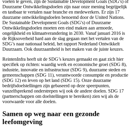
voeten te geven, zijn de Sustainable Development Goals (SDG's) of
Duurzame Ontwikkelingsdoelen zijn naar onze mening begrijpelijk
en tastbaar te vertalen naar branche en medewerkers. Er zijn 17
duurzame ontwikkelingsdoelen benoemd door de United Nations.
De Sustainable Development Goals (SDG's) of Duurzame
Ontwikkelingsdoelen moeten een eind maken aan armoede,
ongelijkheid en klimaatverandering in 2030. Vanaf januari 2016 is
de Rijksoverheid hard aan de slag gegaan met het vertalen van de
SDG’s naar nationaal beleid, het rapport Nederland Ontwikkelt
Duurzaam. Ook duurzaamheid is het maken van de juiste keuzes.
ReintenInfra heeft uit de SDG’s keuzes gemaakt en gaat zich hier
specifiek op richten: waardig werk en economische groei (SDG 8),
industrie, innovatie en infrastructuur (SDG 9), duurzame steden en
gemeenschappen (SDG 11), verantwoorde consumptie en productie
(SDG 12) en leven op het land (SDG 15). Onze duurzame
bedrijfsdoelstellingen zijn gebaseerd op deze speerpunten,
vanzelfsprekend onderstrepen wij ook de andere doelen. SDG 17
(partnerschappen om doelstellingen te bereiken) zien wij als de
voorwaarde voor alle doelen.
Samen op weg naar een gezonde
leefomgeving