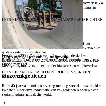
Meer groen, biodiversiteit en minder hittestress en wateroverlast. Zo
maken we een gezonde leefomgeving met ruimte voor mens en
natuur.
LEES HIER MEER OVER KLIMAATADAPTIEF INRICHTEN
Voor diverse opdrachtgevers voeren wij het onderhoud aan
elementverhardingen uit. Van kleinschalige onderhoudsklussen tot
grotere onderhoudscontracten.
Een Schoon2050. Daar streven wij naar als onderdeel van
Oog voor een groene leefomgeving
ReintenInfra. Dit realiseren wij onder andere door de inzet van
LEES MEER OVER ONZE ONDERHOUDSCONTRACTEN
schoon materieel.
Meer groen, biodiversiteit en minder hittestress en wateroverlast
LEES HIER MEER OVER ONZE ROUTE NAAR EEN
Onze vakgebieden
SCHOON2025
Ruim 40 jaar vakkennis en ervaring met oog voor duurzaamheid en
kwaliteit. Door onze combinatie van vakgebieden bieden we een
sterke integrale aanpak die werkt.