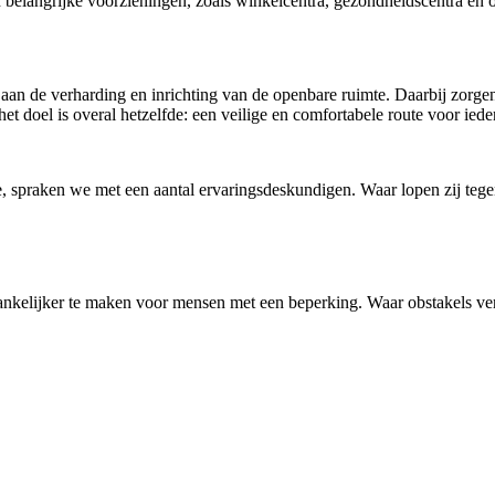
an belangrijke voorzieningen, zoals winkelcentra, gezondheidscentra e
n de verharding en inrichting van de openbare ruimte. Daarbij zorge
t doel is overal hetzelfde: een veilige en comfortabele route voor iede
e, spraken we met een aantal ervaringsdeskundigen. Waar lopen zij teg
ankelijker te maken voor mensen met een beperking. Waar obstakels ver