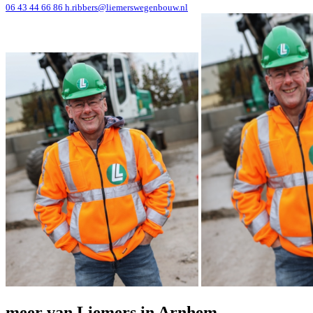
06 43 44 66 86
h.ribbers@liemerswegenbouw.nl
meer van Liemers in Arnhem