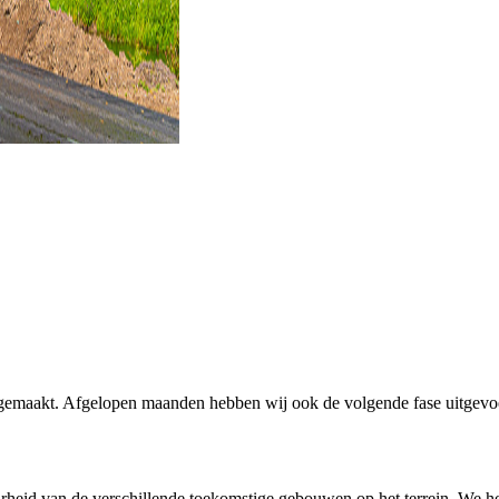
emaakt. Afgelopen maanden hebben wij ook de volgende fase uitgevoe
heid van de verschillende toekomstige gebouwen op het terrein. We h