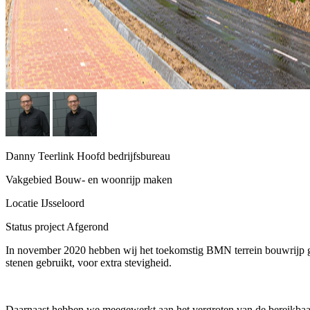
Danny Teerlink
Hoofd bedrijfsbureau
Vakgebied
Bouw- en woonrijp maken
Locatie
IJsseloord
Status project
Afgerond
In november 2020 hebben wij het toekomstig BMN terrein bouwrijp g
stenen gebruikt, voor extra stevigheid.
Daarnaast hebben we meegewerkt aan het vergroten van de bereikbaar