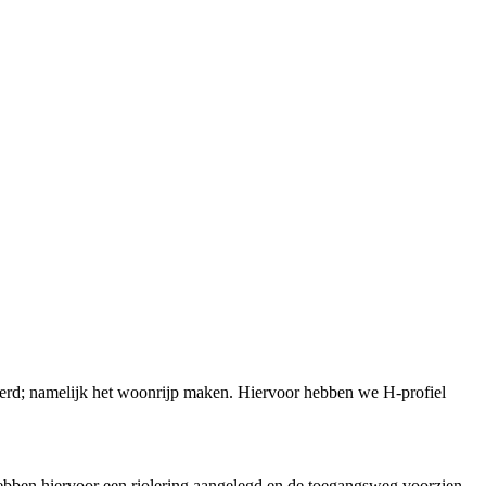
rd; namelijk het woonrijp maken. Hiervoor hebben we H-profiel
ebben hiervoor een riolering aangelegd en de toegangsweg voorzien