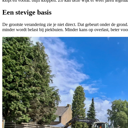
klopt en vooral: blijft kloppen. Zo kan deze wijk er weer jaren tegena
Een stevige basis
De grootste verandering zie je niet direct. Dat gebeurt onder de gr
minder wordt belast bij piekbuien. Minder kans op overlast, beter vo